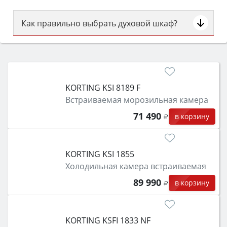
Как правильно выбрать духовой шкаф?
Сначала определитесь с типом (газовый или
электрический) и габаритами под вашу нишу,
затем смотрите на объём 50–70 л для семьи,
класс энергопотребления не ниже A и нужные
KORTING KSI 8189 F
функции (конвекция, гриль, самоочистка,
Встраиваемая морозильная камера
защита от детей).
71 490
в корзину
KORTING KSI 1855
Холодильная камера встраиваемая
89 990
в корзину
KORTING KSFI 1833 NF