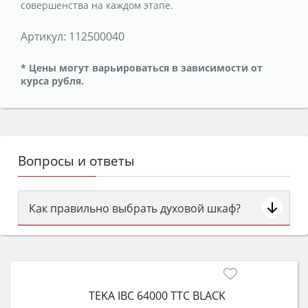
совершенства на каждом этапе.
Артикул:
112500040
* Цены могут варьироваться в зависимости от
курса рубля.
Вопросы и ответы
Как правильно выбрать духовой шкаф?
Сначала определитесь с типом (газовый или
электрический) и габаритами под вашу нишу,
затем смотрите на объём 50–70 л для семьи,
класс энергопотребления не ниже A и нужные
TEKA IBC 64000 TTC BLACK
функции (конвекция, гриль, самоочистка,