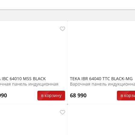
ый или электрический) и габаритами под вашу нишу, зат
же A и нужные функции (конвекция, гриль, самоочистка, 
 IBC 64010 MSS BLACK
TEKA IBR 64040 TTC BLACK-MG
очная панель индукционная
Варочная панель индукционн
990
68 990
в корзину
в корз