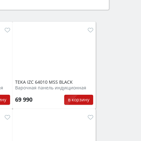
ем смотрите на объём 50–70 л для
защита от детей).
TEKA IZC 64010 MSS BLACK
ая
Варочная панель индукционная
69 990
ину
в корзину