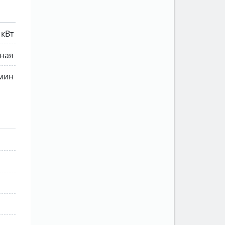
 кВт
ная
 мин