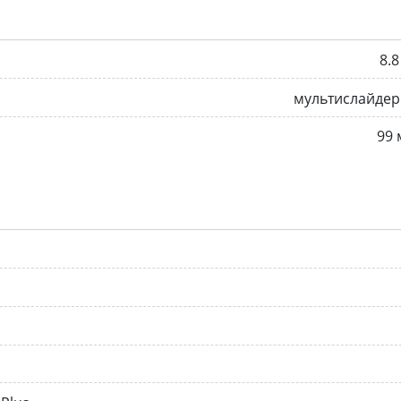
8.8
мультислайдер
99