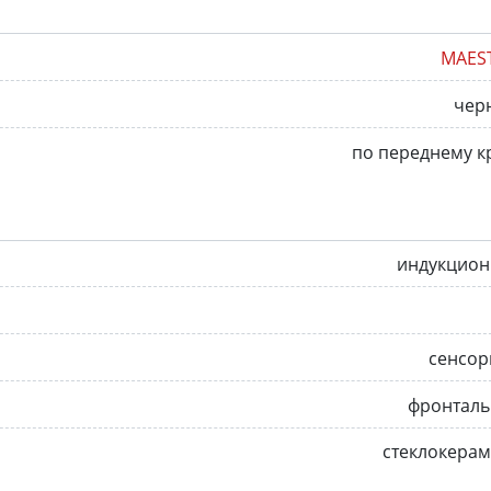
MAES
чер
по переднему к
индукцион
сенсор
фронталь
стеклокера