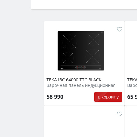
Сначала определитесь с типом (газов
семьи, класс энергопотребления не ни
TEKA IBC 64000 TTC BLACK
TEKA
Варочная панель индукционная
Вар
58 990
65 
в корзину