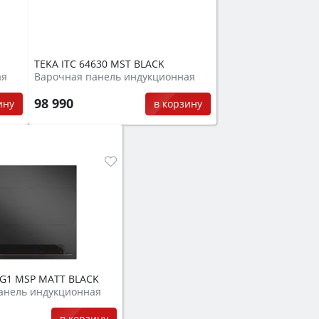
TEKA ITC 64630 MST BLACK
ая
Варочная панель индукционная
98 990
ину
в корзину
4-G1 MSP MATT BLACK
анель индукционная
в корзину