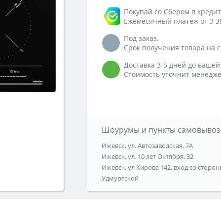
Покупай со Сбером в кредит
Ежемесячный платеж от 3 3
Под заказ.
Срок получения товара на ск
Доставка 3-5 дней до вашей
Стоимость уточнит менедже
Шоурумы и пункты самовывоз
Ижевск, ул. Автозаводская, 7А
Ижевск, ул. 10 лет Октября, 32
Ижевск, ул Кирова 142, вход со сторон
Удмуртской