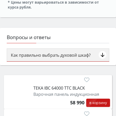
* Цены могут варьироваться в зависимости от
курса рубля.
Вопросы и ответы
Как правильно выбрать духовой шкаф?
Сначала определитесь с типом (газовый или
электрический) и габаритами под вашу нишу,
затем смотрите на объём 50–70 л для семьи,
класс энергопотребления не ниже A и нужные
TEKA IBC 64000 TTC BLACK
функции (конвекция, гриль, самоочистка,
Варочная панель индукционная
защита от детей).
58 990
в корзину