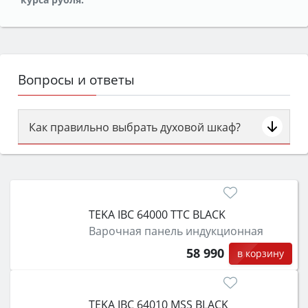
Вопросы и ответы
Как правильно выбрать духовой шкаф?
Сначала определитесь с типом (газовый или
электрический) и габаритами под вашу нишу,
затем смотрите на объём 50–70 л для семьи,
класс энергопотребления не ниже A и нужные
TEKA IBC 64000 TTC BLACK
функции (конвекция, гриль, самоочистка,
Варочная панель индукционная
защита от детей).
58 990
в корзину
TEKA IBC 64010 MSS BLACK