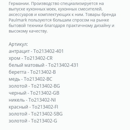
Германии. Производство специализируется на
выпуске кухонных моек, кухонных смесителей,
аксессуаров и комплектующих к ним. Товары бренда
Paulmark пользуются большим спросом на рынке
бытовой техники благодаря практичному дизайну и
высокому качеству.
Артикул:
антрацит
-
To213402-401
хром
-
To213402-CR
белый матовый
-
To213402-431
беретта
-
To213402-B
медь
-
To213402-BC
золотой
-
To213402-BG
черный
-
To213402-GB
никель
-
To213402-NI
красный
-
To213402-FI
золотой
-
To213402-SBG
золотой
-
To213402-G