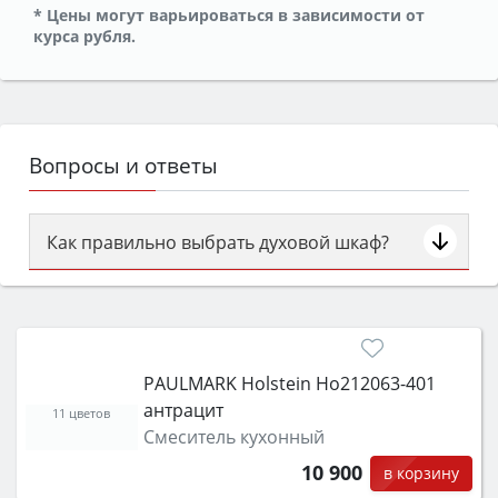
* Цены могут варьироваться в зависимости от
курса рубля.
Вопросы и ответы
Как правильно выбрать духовой шкаф?
Сначала определитесь с типом (газовый или
электрический) и габаритами под вашу нишу,
затем смотрите на объём 50–70 л для семьи,
класс энергопотребления не ниже A и нужные
PAULMARK Holstein Ho212063-401
функции (конвекция, гриль, самоочистка,
антрацит
защита от детей).
11 цветов
Смеситель кухонный
10 900
в корзину