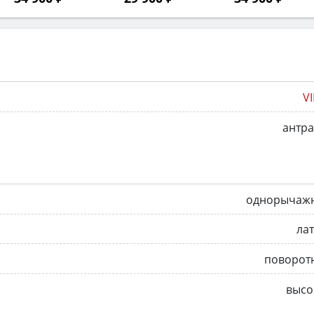
V
антр
однорычаж
ла
поворот
высо