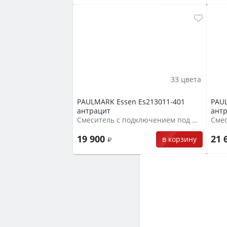
33 цвета
PAULMARK Essen Es213011-401
PAU
антрацит
ант
Смеситель с подключением под фильтр
19 900
21 
в корзину