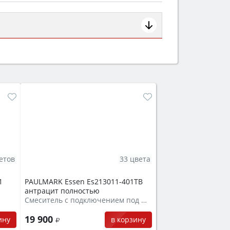
ем смотрите на объём 50–70 л для
защита от детей).
етов
33 цвета
1
PAULMARK Essen Es213011-401TB
антрацит полностью
Смеситель с подключением под фильтр
19 900
ину
в корзину