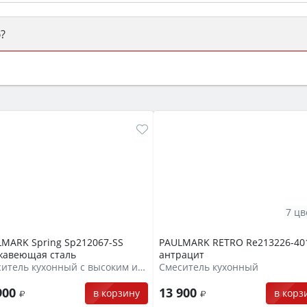
?
ый или электрический) и габаритами под вашу нишу, зат
же A и нужные функции (конвекция, гриль, самоочистка, 
7 цв
MARK Spring Sp212067-SS
PAULMARK RETRO Re213226-40
жавеющая сталь
антрацит
Смеситель кухонный с высоким изливом
Смеситель кухонный
900
13 900
в корзину
в корз