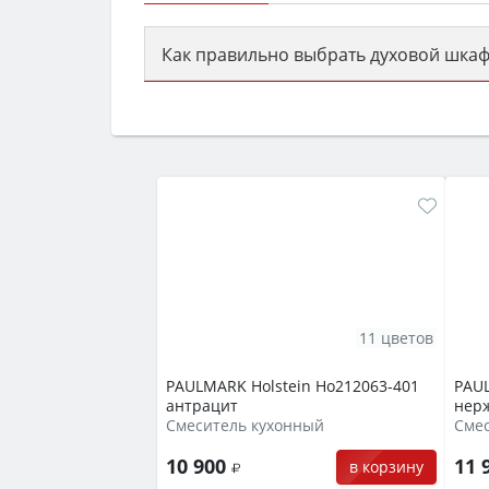
Как правильно выбрать духовой шкаф
Сначала определитесь с типом (газов
семьи, класс энергопотребления не ни
11 цветов
PAULMARK Holstein Ho212063-401
PAUL
антрацит
нер
Смеситель кухонный
10 900
11 
в корзину