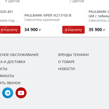
9 цветов
7 цветов
020-401
PAULMARK Gr
PAULMARK VIPER Vi213105-B
GM с гибки
Смеситель кухонный
Смеситель с подключением под фильтр
34 900
35 900
в корзину
в корзину
ИСНОЕ ОБСЛУЖИВАНИЕ
БРЕНДЫ ТЕХНИКИ
А И ДОСТАВКА
О ТОВАРЕ
АКТЫ
НОВОСТИ
ИФИКАТЫ
АТЬ ЗВОНОК