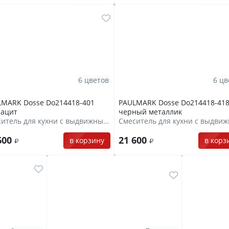
6 цветов
6 цв
LMARK Dosse Do214418-401
PAULMARK Dosse Do214418-41
рацит
черный металлик
Смеситель для кухни с выдвижным шлангом
600
21 600
в корзину
в корз