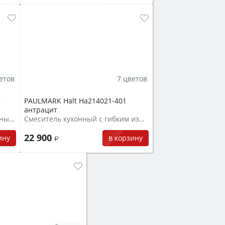
етов
7 цветов
8
PAULMARK Halt Ha214021-401
антрацит
Смеситель для кухни с выдвижным шлангом
Смеситель кухонный с гибким изливом
22 900
ину
в корзину