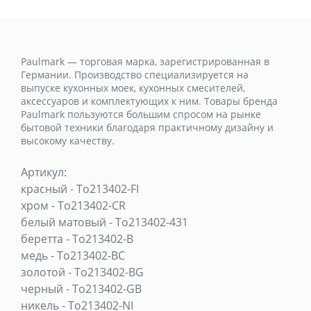
Paulmark — торговая марка, зарегистрированная в
Германии. Производство специализируется на
выпуске кухонных моек, кухонных смесителей,
аксессуаров и комплектующих к ним. Товары бренда
Paulmark пользуются большим спросом на рынке
бытовой техники благодаря практичному дизайну и
высокому качеству.
Артикул:
красный
-
To213402-FI
хром
-
To213402-CR
белый матовый
-
To213402-431
беретта
-
To213402-B
медь
-
To213402-BC
золотой
-
To213402-BG
черный
-
To213402-GB
никель
-
To213402-NI