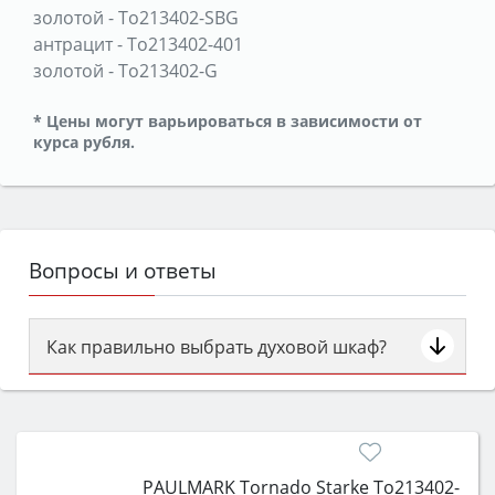
золотой
-
To213402-SBG
антрацит
-
To213402-401
золотой
-
To213402-G
* Цены могут варьироваться в зависимости от
курса рубля.
Вопросы и ответы
Как правильно выбрать духовой шкаф?
Сначала определитесь с типом (газовый или
электрический) и габаритами под вашу нишу,
затем смотрите на объём 50–70 л для семьи,
класс энергопотребления не ниже A и нужные
PAULMARK Tornado Starke To213402-