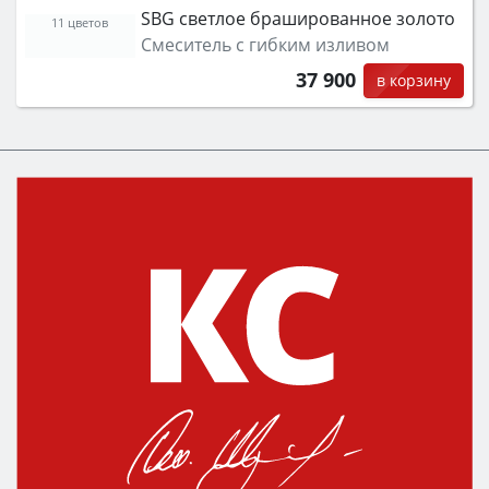
функции (конвекция, гриль, самоочистка,
SBG светлое брашированное золото
защита от детей).
11 цветов
Смеситель с гибким изливом
37 900
в корзину