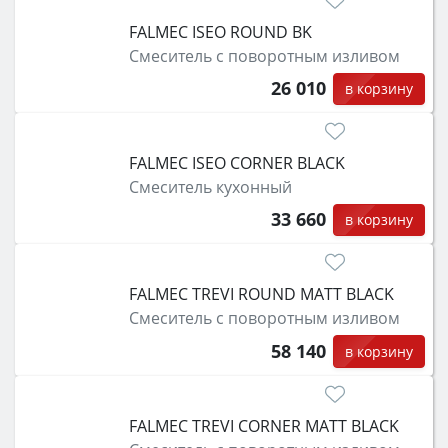
класс энергопотребления не ниже A и нужные
FALMEC ISEO ROUND BK
функции (конвекция, гриль, самоочистка,
Смеситель с поворотным изливом
защита от детей).
26 010
в корзину
FALMEC ISEO CORNER BLACK
Смеситель кухонный
33 660
в корзину
FALMEC TREVI ROUND MATT BLACK
Смеситель с поворотным изливом
58 140
в корзину
FALMEC TREVI CORNER MATT BLACK