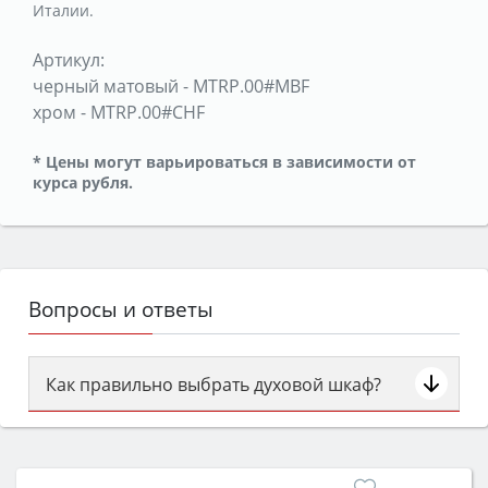
Италии.
Артикул:
черный матовый
-
MTRP.00#MBF
хром
-
MTRP.00#CHF
* Цены могут варьироваться в зависимости от
курса рубля.
Вопросы и ответы
Как правильно выбрать духовой шкаф?
Сначала определитесь с типом (газовый или
электрический) и габаритами под вашу нишу,
затем смотрите на объём 50–70 л для семьи,