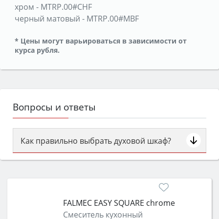
хром
-
MTRP.00#CHF
черный матовый
-
MTRP.00#MBF
* Цены могут варьироваться в зависимости от
курса рубля.
Вопросы и ответы
Как правильно выбрать духовой шкаф?
Сначала определитесь с типом (газовый или
электрический) и габаритами под вашу нишу,
затем смотрите на объём 50–70 л для семьи,
класс энергопотребления не ниже A и нужные
FALMEC EASY SQUARE chrome
функции (конвекция, гриль, самоочистка,
Смеситель кухонный
защита от детей).