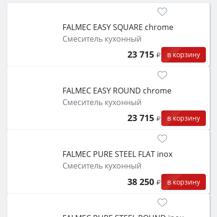
затем смотрите на объём 50–70 л для семьи,
класс энергопотребления не ниже A и нужные
FALMEC EASY SQUARE chrome
функции (конвекция, гриль, самоочистка,
Смеситель кухонный
защита от детей).
23 715
в корзину
FALMEC EASY ROUND chrome
Смеситель кухонный
23 715
в корзину
FALMEC PURE STEEL FLAT inox
Смеситель кухонный
38 250
в корзину