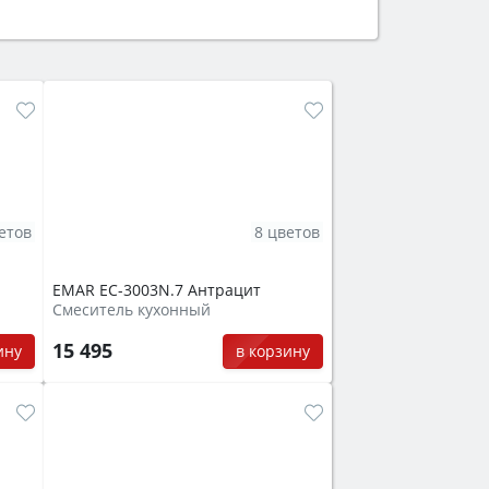
ем смотрите на объём 50–70 л для
защита от детей).
етов
8 цветов
EMAR EC-3003N.7 Антрацит
Смеситель кухонный
15 495
ину
в корзину