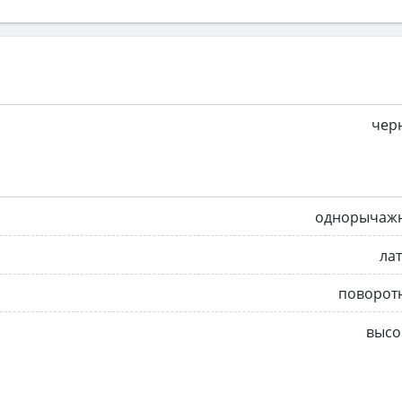
чер
однорычаж
ла
поворот
высо