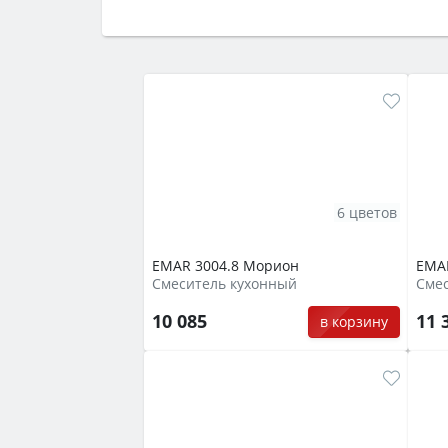
Сначала определитесь с типом (газов
семьи, класс энергопотребления не ни
6 цветов
EMAR 3004.8 Морион
EMAR
Смеситель кухонный
Сме
10 085
11 
в корзину