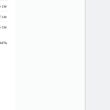
5 см
2 см
5 см
вать