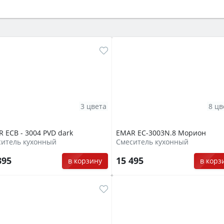
ый или электрический) и габаритами под вашу нишу, зат
же A и нужные функции (конвекция, гриль, самоочистка, 
3 цвета
8 цв
 ECB - 3004 PVD dark
EMAR EC-3003N.8 Морион
ситель кухонный
Смеситель кухонный
395
15 495
в корзину
в корз