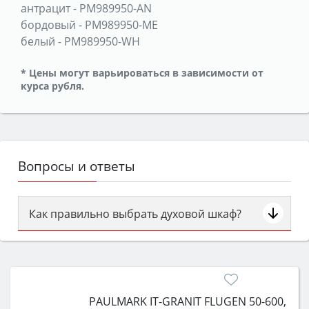
антрацит
-
PM989950-AN
бордовый
-
PM989950-ME
белый
-
PM989950-WH
* Цены могут варьироваться в зависимости от
курса рубля.
Вопросы и ответы
Как правильно выбрать духовой шкаф?
Сначала определитесь с типом (газовый или
электрический) и габаритами под вашу нишу,
затем смотрите на объём 50–70 л для семьи,
класс энергопотребления не ниже A и нужные
PAULMARK IT-GRANIT FLUGEN 50-600,
функции (конвекция, гриль, самоочистка,