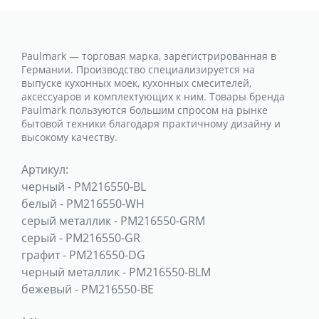
Paulmark — торговая марка, зарегистрированная в
Германии. Производство специализируется на
выпуске кухонных моек, кухонных смесителей,
аксессуаров и комплектующих к ним. Товары бренда
Paulmark пользуются большим спросом на рынке
бытовой техники благодаря практичному дизайну и
высокому качеству.
Артикул:
черный
-
PM216550-BL
белый
-
PM216550-WH
серый металлик
-
PM216550-GRM
серый
-
PM216550-GR
графит
-
PM216550-DG
черный металлик
-
PM216550-BLM
бежевый
-
PM216550-BE