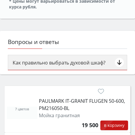
* Цены могут варьироваться в зависимости от
курса рубля.
Вопросы и ответы
Как правильно выбрать духовой шкаф?
Сначала определитесь с типом (газовый или
электрический) и габаритами под вашу нишу,
затем смотрите на объём 50–70 л для семьи,
класс энергопотребления не ниже A и нужные
PAULMARK IT-GRANIT FLUGEN 50-600,
функции (конвекция, гриль, самоочистка,
PM216050-BL
защита от детей).
7 цветов
Мойка гранитная
19 500
в корзину