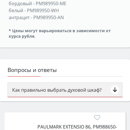
бордовый
-
PM989950-ME
белый
-
PM989950-WH
антрацит
-
PM989950-AN
* Цены могут варьироваться в зависимости от
курса рубля.
Вопросы и ответы
Как правильно выбрать духовой шкаф?
Сначала определитесь с типом (газовый или
электрический) и габаритами под вашу нишу,
затем смотрите на объём 50–70 л для семьи,
класс энергопотребления не ниже A и нужные
PAULMARK EXTENSIO 86, PM988650-
функции (конвекция, гриль, самоочистка,