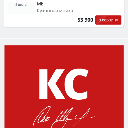
ME
защита от детей).
3 цвета
Кухонная мойка
53 900
в корзину