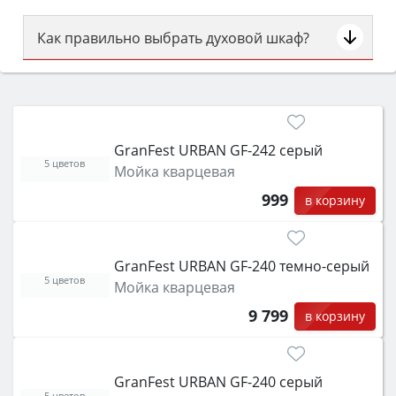
Как правильно выбрать духовой шкаф?
Сначала определитесь с типом (газовый или
электрический) и габаритами под вашу нишу,
затем смотрите на объём 50–70 л для семьи,
класс энергопотребления не ниже A и нужные
GranFest URBAN GF-242 серый
функции (конвекция, гриль, самоочистка,
5 цветов
Мойка кварцевая
защита от детей).
999
в корзину
GranFest URBAN GF-240 темно-серый
5 цветов
Мойка кварцевая
9 799
в корзину
GranFest URBAN GF-240 серый
5 цветов