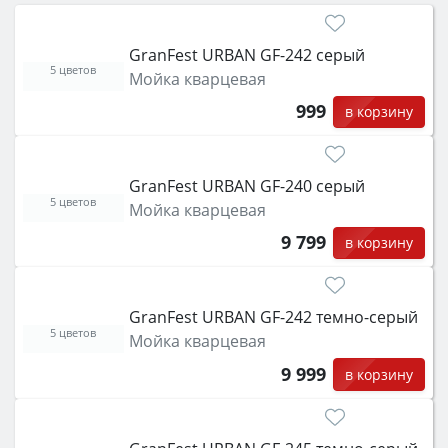
затем смотрите на объём 50–70 л для семьи,
класс энергопотребления не ниже A и нужные
GranFest URBAN GF-242 серый
функции (конвекция, гриль, самоочистка,
5 цветов
Мойка кварцевая
защита от детей).
999
в корзину
GranFest URBAN GF-240 серый
5 цветов
Мойка кварцевая
9 799
в корзину
GranFest URBAN GF-242 темно-серый
5 цветов
Мойка кварцевая
9 999
в корзину