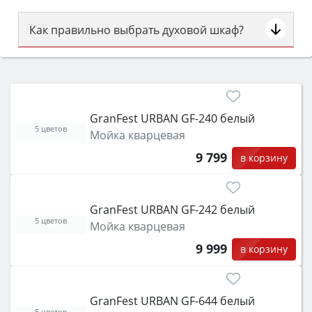
Как правильно выбрать духовой шкаф?
Сначала определитесь с типом (газовый или
электрический) и габаритами под вашу нишу,
затем смотрите на объём 50–70 л для семьи,
класс энергопотребления не ниже A и нужные
GranFest URBAN GF-240 белый
функции (конвекция, гриль, самоочистка,
5 цветов
Мойка кварцевая
защита от детей).
9 799
в корзину
GranFest URBAN GF-242 белый
5 цветов
Мойка кварцевая
9 999
в корзину
GranFest URBAN GF-644 белый
5 цветов