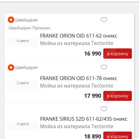
Сначала определитесь с типом (газовый или
электрический) и габаритами под вашу нишу,
затем смотрите на объём 50–70 л для семьи,
Швейцария
класс энергопотребления не ниже A и нужные
Швейцария. Премиум.
функции (конвекция, гриль, самоочистка,
FRANKE ORION OID 611-62 оникс
защита от детей).
4 цвета
Мойка из материала Tectonite
16 990
в корзину
Швейцария
FRANKE ORION OID 611-78 оникс
2 цвета
Мойка из материала Tectonite
17 990
в корзину
FRANKE SIRIUS S2D 611-62/435 оникс
4 цвета
Мойка из материала Tectonite
18 890
в корзину