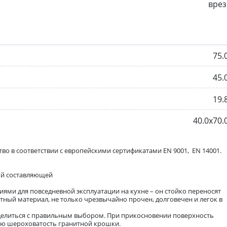
врез
75.
45.
19.
40.0х70.
во в соответствии с европейскими сертификатами EN 9001, EN 14001.
дой составляющей
иями для повседневной эксплуатации на кухне – он стойко переносят
ный материал, не только чрезвычайно прочен, долговечен и легок в
еделиться с правильным выбором. При прикосновении поверхность
ую шероховатость гранитной крошки.