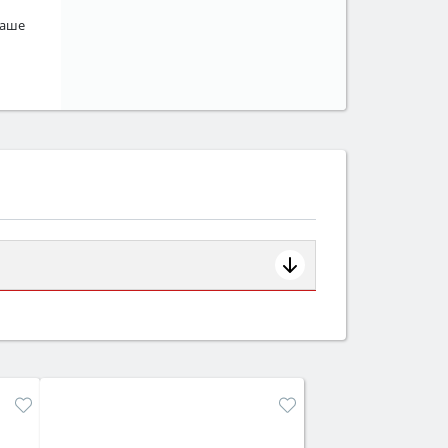
чаше
ем смотрите на объём 50–70 л для
защита от детей).