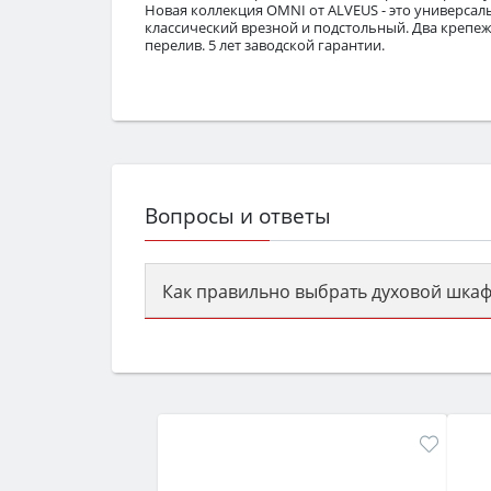
Новая коллекция OMNI от ALVEUS - это универсал
классический врезной и подстольный. Два крепеж
перелив. 5 лет заводской гарантии.
Вопросы и ответы
Как правильно выбрать духовой шкаф
Сначала определитесь с типом (газов
семьи, класс энергопотребления не ни