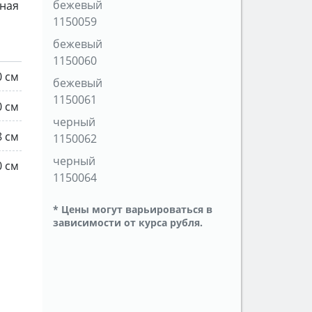
бежевый
ная
1150059
бежевый
1150060
0 см
бежевый
1150061
0 см
черный
8 см
1150062
черный
0 см
1150064
* Цены могут варьироваться в
зависимости от курса рубля.