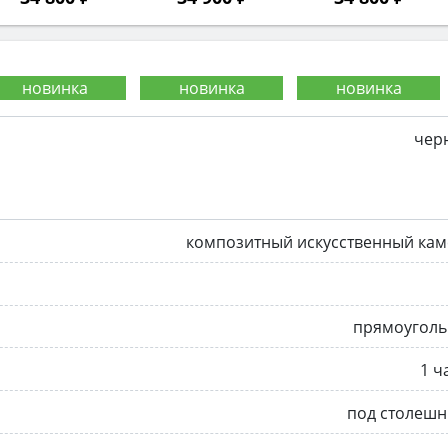
чер
композитный искусственный кам
прямоуголь
1 ч
под столешн