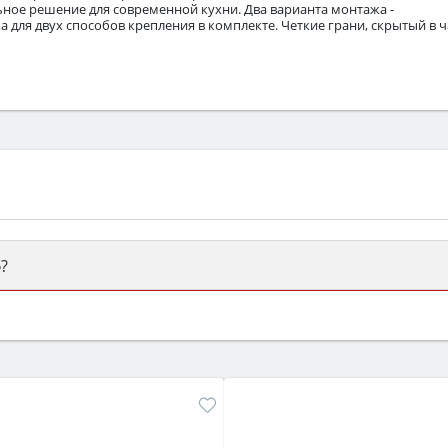
ьное решение для современной кухни. Два варианта монтажа -
а для двух способов крепления в комплекте. Четкие грани, скрытый в 
?
ый или электрический) и габаритами под вашу нишу, зат
же A и нужные функции (конвекция, гриль, самоочистка, 