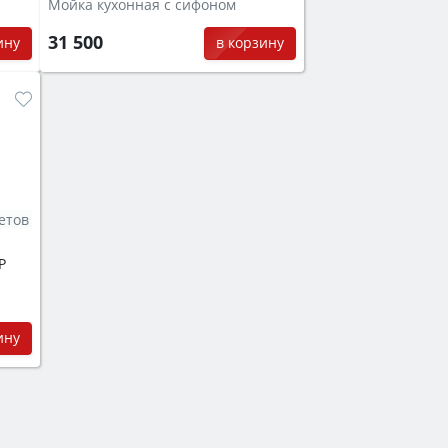
Мойка кухонная с сифоном
31 500
ину
в корзину
етов
P
ину