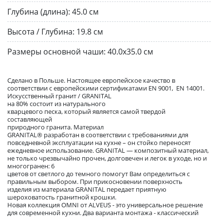
Глубина (длина):
45.0 см
Высота / Глубина:
19.8 см
Размеры основной чаши:
40.0х35.0 см
Сделано в Польше. Настоящее европейское качество в
соответствии с европейскими сертификатами EN 9001, EN 14001.
Искусственный гранит / GRANITAL
на 80% состоит из натурального
кварцевого песка, который является самой твердой
составляющей
природного гранита. Материал
GRANITAL® разработан в соответствии с требованиями для
повседневной эксплуатации на кухне – он стойко переносят
ежедневное использование. GRANITAL — композитный материал,
не только чрезвычайно прочен, долговечен и легок в уходе, но и
многогранен: 6
цветов от светлого до темного помогут Вам определиться с
правильным выбором. При прикосновении поверхность
изделия из материала GRANITAL передает приятную
шероховатость гранитной крошки.
Новая коллекция OMNI от ALVEUS - это универсальное решение
для современной кухни. Два варианта монтажа - классический