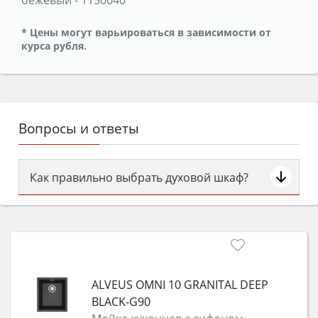
* Цены могут варьироваться в зависимости от
курса рубля.
Вопросы и ответы
Как правильно выбрать духовой шкаф?
Сначала определитесь с типом (газовый или
электрический) и габаритами под вашу нишу,
затем смотрите на объём 50–70 л для семьи,
класс энергопотребления не ниже A и нужные
функции (конвекция, гриль, самоочистка,
ALVEUS OMNI 10 GRANITAL DEEP
защита от детей).
BLACK-G90