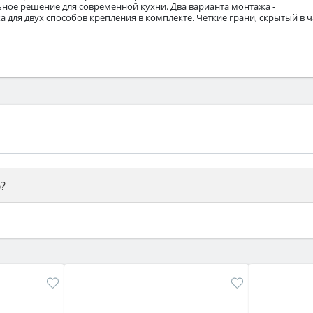
ьное решение для современной кухни. Два варианта монтажа -
а для двух способов крепления в комплекте. Четкие грани, скрытый в 
?
ый или электрический) и габаритами под вашу нишу, зат
же A и нужные функции (конвекция, гриль, самоочистка, 