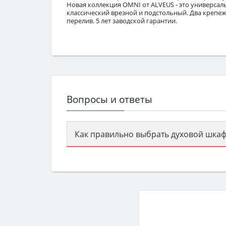
Новая коллекция OMNI от ALVEUS - это универсал
классический врезной и подстольный. Два крепеж
перелив. 5 лет заводской гарантии.
Вопросы и ответы
Как правильно выбрать духовой шкаф
Сначала определитесь с типом (газов
семьи, класс энергопотребления не ни