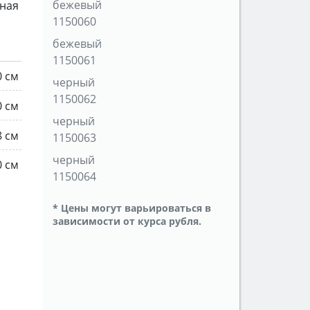
бежевый
ная
1150060
бежевый
1150061
0 см
черный
1150062
0 см
черный
8 см
1150063
черный
0 см
1150064
* Цены могут варьироваться в
зависимости от курса рубля.