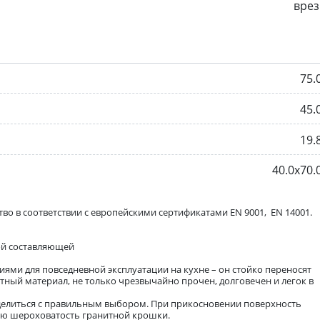
врез
75.
45.
19.
40.0х70.
во в соответствии с европейскими сертификатами EN 9001, EN 14001.
дой составляющей
иями для повседневной эксплуатации на кухне – он стойко переносят
ный материал, не только чрезвычайно прочен, долговечен и легок в
еделиться с правильным выбором. При прикосновении поверхность
ую шероховатость гранитной крошки.