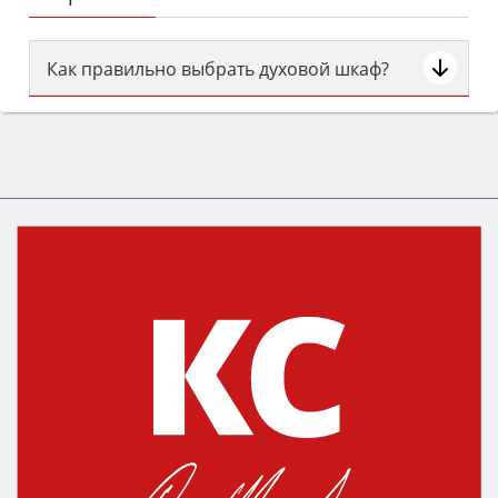
Как правильно выбрать духовой шкаф?
Сначала определитесь с типом (газовый или
электрический) и габаритами под вашу нишу,
затем смотрите на объём 50–70 л для семьи,
класс энергопотребления не ниже A и нужные
функции (конвекция, гриль, самоочистка,
защита от детей).