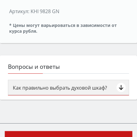
Артикул:
KHI 9828 GN
* Цены могут варьироваться в зависимости от
курса рубля.
Вопросы и ответы
Как правильно выбрать духовой шкаф?
Сначала определитесь с типом (газовый или
электрический) и габаритами под вашу нишу,
затем смотрите на объём 50–70 л для семьи,
класс энергопотребления не ниже A и нужные
функции (конвекция, гриль, самоочистка,
защита от детей).