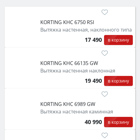
электрический) и габаритами под вашу нишу,
затем смотрите на объём 50–70 л для семьи,
класс энергопотребления не ниже A и нужные
KORTING KHC 6750 RSI
функции (конвекция, гриль, самоочистка,
Вытяжка настенная, наклонного типа
защита от детей).
17 490
в корзину
KORTING KHC 66135 GW
Вытяжка настенная наклонная
19 490
в корзину
KORTING KHC 6989 GW
Вытяжка настенная каминная
40 990
в корзину