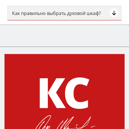
Как правильно выбрать духовой шкаф?
Сначала определитесь с типом (газовый или
электрический) и габаритами под вашу нишу,
затем смотрите на объём 50–70 л для семьи,
класс энергопотребления не ниже A и нужные
функции (конвекция, гриль, самоочистка,
защита от детей).