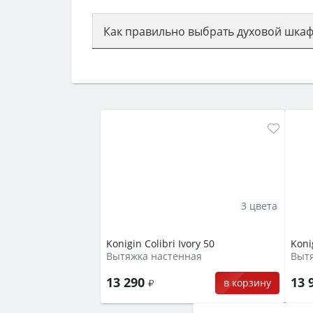
Как правильно выбрать духовой шкаф
Сначала определитесь с типом (газов
семьи, класс энергопотребления не ни
3 цвета
Konigin Colibri Ivory 50
Koni
Вытяжка настенная
Выт
13 290
13 
в корзину