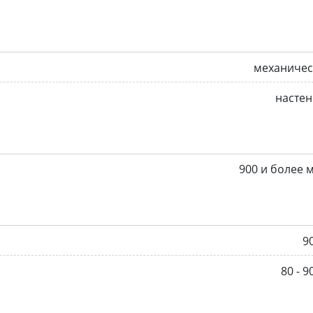
механичес
насте
900 и более 
9
80 - 9