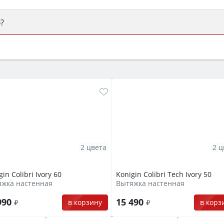
?
ый или электрический) и габаритами под вашу нишу, зат
же A и нужные функции (конвекция, гриль, самоочистка, 
2 цвета
2 ц
gin Colibri Ivory 60
Konigin Colibri Tech Ivory 50
яжка настенная
Вытяжка настенная
990
15 490
в корзину
в корз