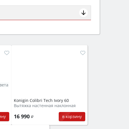
ем смотрите на объём 50–70 л для
защита от детей).
вета
Konigin Colibri Tech Ivory 60
Вытяжка настенная наклонная
16 990
ину
в корзину