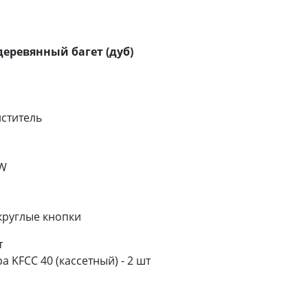
 деревянный багет (дуб)
ститель
 W
круглые кнопки
т
 KFCC 40 (кассетный) - 2 шт