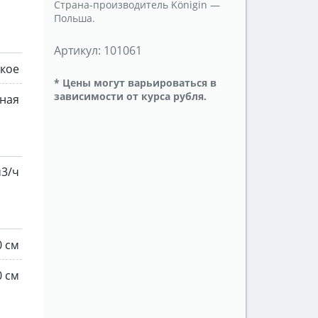
Страна-производитель Königin —
Польша.
Артикул:
101061
кое
* Цены могут варьироваться в
зависимости от курса рубля.
нная
м3/ч
0 см
0 см