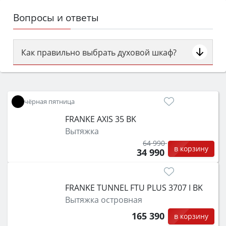
Вопросы и ответы
Как правильно выбрать духовой шкаф?
Сначала определитесь с типом (газовый или
электрический) и габаритами под вашу нишу,
затем смотрите на объём 50–70 л для семьи,
чёрная пятница
класс энергопотребления не ниже A и нужные
FRANKE AXIS 35 BK
функции (конвекция, гриль, самоочистка,
Вытяжка
защита от детей).
64 990
в корзину
34 990
FRANKE TUNNEL FTU PLUS 3707 I BK
Вытяжка островная
165 390
в корзину