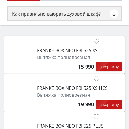
Как правильно выбрать духовой шкаф?
Сначала определитесь с типом (газовый или
электрический) и габаритами под вашу нишу,
затем смотрите на объём 50–70 л для семьи,
класс энергопотребления не ниже A и нужные
FRANKE BOX NEO FBI 525 XS
функции (конвекция, гриль, самоочистка,
Вытяжка полноврезная
защита от детей).
15 990
в корзину
FRANKE BOX NEO FBI 525 XS HCS
Вытяжка полноврезная
19 990
в корзину
FRANKE BOX NEO FBI 525 PLUS