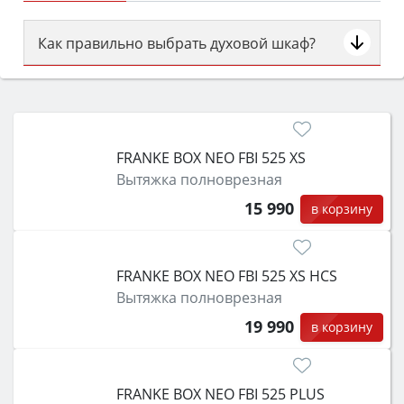
Как правильно выбрать духовой шкаф?
Сначала определитесь с типом (газовый или
электрический) и габаритами под вашу нишу,
затем смотрите на объём 50–70 л для семьи,
класс энергопотребления не ниже A и нужные
FRANKE BOX NEO FBI 525 XS
функции (конвекция, гриль, самоочистка,
Вытяжка полноврезная
защита от детей).
15 990
в корзину
FRANKE BOX NEO FBI 525 XS HCS
Вытяжка полноврезная
19 990
в корзину
FRANKE BOX NEO FBI 525 PLUS