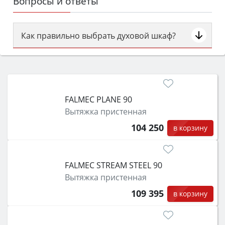
Вопросы и ответы
Как правильно выбрать духовой шкаф?
Сначала определитесь с типом (газовый или
электрический) и габаритами под вашу нишу,
затем смотрите на объём 50–70 л для семьи,
класс энергопотребления не ниже A и нужные
FALMEC PLANE 90
функции (конвекция, гриль, самоочистка,
Вытяжка пристенная
защита от детей).
104 250
в корзину
FALMEC STREAM STEEL 90
Вытяжка пристенная
109 395
в корзину