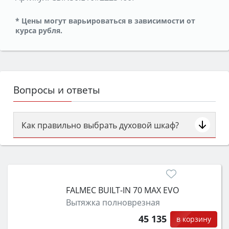
* Цены могут варьироваться в зависимости от
курса рубля.
Вопросы и ответы
Как правильно выбрать духовой шкаф?
Сначала определитесь с типом (газовый или
электрический) и габаритами под вашу нишу,
затем смотрите на объём 50–70 л для семьи,
класс энергопотребления не ниже A и нужные
FALMEC BUILT-IN 70 MAX EVO
функции (конвекция, гриль, самоочистка,
Вытяжка полноврезная
защита от детей).
45 135
в корзину