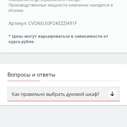
Производственные мощности компании находятся в
Италии.
Артикул:
CVOI60.E0P2#ZZZI491F
* Цены могут варьироваться в зависимости от
курса рубля.
Вопросы и ответы
Как правильно выбрать духовой шкаф?
Сначала определитесь с типом (газовый или
электрический) и габаритами под вашу нишу,
затем смотрите на объём 50–70 л для семьи,
класс энергопотребления не ниже A и нужные