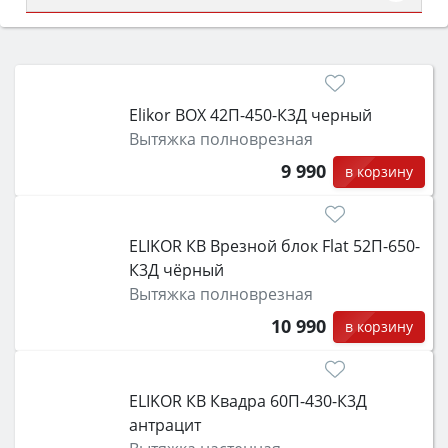
Сначала определитесь с типом (газовый или
электрический) и габаритами под вашу нишу,
затем смотрите на объём 50–70 л для семьи,
класс энергопотребления не ниже A и нужные
Elikor BOX 42П-450-К3Д черный
функции (конвекция, гриль, самоочистка,
Вытяжка полноврезная
защита от детей).
9 990
в корзину
ELIKOR КВ Врезной блок Flat 52П-650-
К3Д чёрный
Вытяжка полноврезная
10 990
в корзину
ELIKOR КВ Квадра 60П-430-К3Д
антрацит