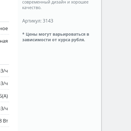
современный дизайн и хорошее
качество.
Артикул:
3143
ное
* Цены могут варьироваться в
зависимости от курса рубля.
нная
м3/ч
м3/ч
Б(A)
м3/ч
8 Вт