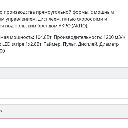
го производства прямоугольной формы, с мощным
м управлением, дисплеем, пятью скоростями и
я под польским брендом AKPO (АКПО).
ая мощность: 104,8Вт, Производительность: 1200 м3/ч,
LED stripe 1х2,8Вт, Таймер, Пульт, Дисплей, Диаметр
800
?
ый или электрический) и габаритами под вашу нишу, зат