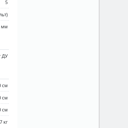
5
льт)
 мм
т ДУ
0 см
0 см
0 см
7 кг