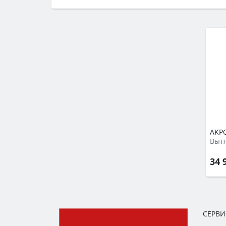
семьи, класс энергопотребления не ни
AKPO
Выт
34 
СЕРВ