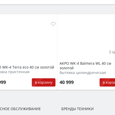
же A и нужные функции (конвекция, гриль, самоочистка, 
2 ц
AKPO WK-4 Balmera WL 40 см
 WK-4 Terra eco 40 см золотой
золотой
яжка пристенная
Вытяжка цилиндрическая
999
40 999
в корзину
в корз
ИСНОЕ ОБСЛУЖИВАНИЕ
БРЕНДЫ ТЕХНИКИ