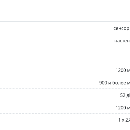
сенсор
насте
1200 
900 и более 
52 д
1200 
1 х 2.