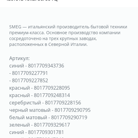
SMEG — итальянский производитель бытовой техники
премиум-класса. Основное производство компании
сосредоточено на трех крупных заводах,
расположенных в Северной Италии.
Артикул:
синий
-
8017709343736
-
8017709227791
-
8017709227852
красный
-
8017709228095
красный
-
8017709248314
серебристый
-
8017709228156
черный матовый
-
8017709290795
белый матовый
-
8017709290719
зеленый
-
8017709329617
синий
-
8017709301781