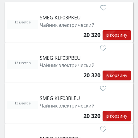
затем смотрите на объём 50–70 л для семьи,
класс энергопотребления не ниже A и нужные
SMEG KLF03PKEU
функции (конвекция, гриль, самоочистка,
13 цветов
Чайник электрический
защита от детей).
20 320
в корзину
SMEG KLF03PBEU
13 цветов
Чайник электрический
20 320
в корзину
SMEG KLF03BLEU
13 цветов
Чайник электрический
20 320
в корзину