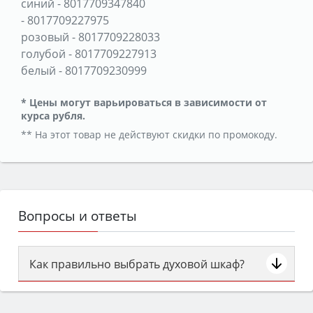
синий
-
8017709347840
-
8017709227975
розовый
-
8017709228033
голубой
-
8017709227913
белый
-
8017709230999
* Цены могут варьироваться в зависимости от
курса рубля.
** На этот товар не действуют скидки по промокоду.
Вопросы и ответы
Как правильно выбрать духовой шкаф?
Сначала определитесь с типом (газовый или
электрический) и габаритами под вашу нишу,