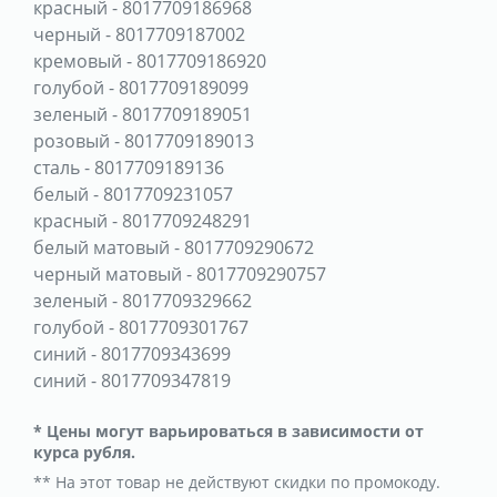
красный
-
8017709186968
черный
-
8017709187002
кремовый
-
8017709186920
голубой
-
8017709189099
зеленый
-
8017709189051
розовый
-
8017709189013
сталь
-
8017709189136
белый
-
8017709231057
красный
-
8017709248291
белый матовый
-
8017709290672
черный матовый
-
8017709290757
зеленый
-
8017709329662
голубой
-
8017709301767
синий
-
8017709343699
синий
-
8017709347819
* Цены могут варьироваться в зависимости от
курса рубля.
** На этот товар не действуют скидки по промокоду.