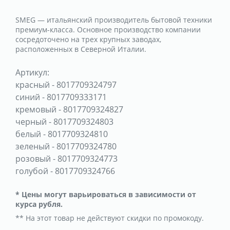
SMEG — итальянский производитель бытовой техники
премиум-класса. Основное производство компании
сосредоточено на трех крупных заводах,
расположенных в Северной Италии.
Артикул:
красный
-
8017709324797
синий
-
8017709333171
кремовый
-
8017709324827
черный
-
8017709324803
белый
-
8017709324810
зеленый
-
8017709324780
розовый
-
8017709324773
голубой
-
8017709324766
* Цены могут варьироваться в зависимости от
курса рубля.
** На этот товар не действуют скидки по промокоду.