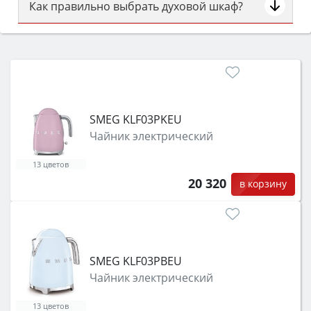
Как правильно выбрать духовой шкаф?
Сначала определитесь с типом (газовый или
электрический) и габаритами под вашу нишу,
затем смотрите на объём 50–70 л для семьи,
класс энергопотребления не ниже A и нужные
функции (конвекция, гриль, самоочистка,
защита от детей).
SMEG KLF03PKEU
Чайник электрический
13 цветов
20 320
в корзину
SMEG KLF03PBEU
Чайник электрический
13 цветов