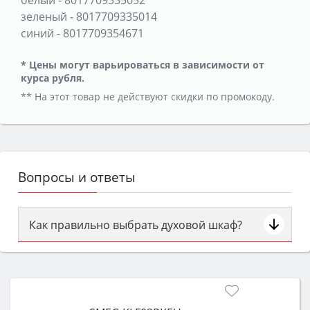
зеленый
-
8017709335014
синий
-
8017709354671
* Цены могут варьироваться в зависимости от
курса рубля.
** На этот товар не действуют скидки по промокоду.
Вопросы и ответы
Как правильно выбрать духовой шкаф?
Сначала определитесь с типом (газовый или
электрический) и габаритами под вашу нишу,
затем смотрите на объём 50–70 л для семьи,
класс энергопотребления не ниже A и нужные