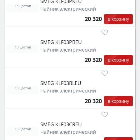
SMEG KLF03PKEU
функции (конвекция, гриль, самоочистка,
13 цветов
Чайник электрический
защита от детей).
20 320
в корзину
SMEG KLF03PBEU
13 цветов
Чайник электрический
20 320
в корзину
SMEG KLF03BLEU
13 цветов
Чайник электрический
20 320
в корзину
SMEG KLF03CREU
13 цветов
Чайник электрический