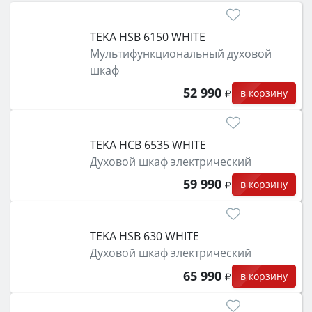
затем смотрите на объём 50–70 л для семьи,
класс энергопотребления не ниже A и нужные
TEKA HSB 6150 WHITE
функции (конвекция, гриль, самоочистка,
Мультифункциональный духовой
защита от детей).
шкаф
52 990
в корзину
TEKA HCB 6535 WHITE
Духовой шкаф электрический
59 990
в корзину
TEKA HSB 630 WHITE
Духовой шкаф электрический
65 990
в корзину