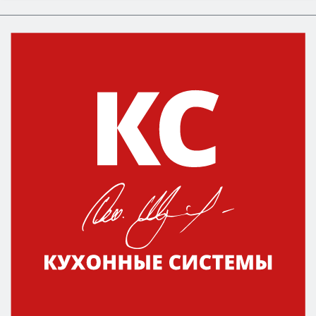
Сначала определитесь с типом (газовый или
электрический) и габаритами под вашу нишу,
затем смотрите на объём 50–70 л для семьи,
класс энергопотребления не ниже A и нужные
функции (конвекция, гриль, самоочистка,
защита от детей).