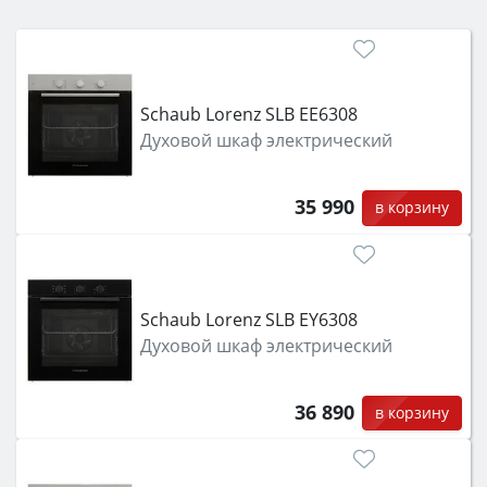
электрический) и габаритами под вашу нишу,
затем смотрите на объём 50–70 л для семьи,
класс энергопотребления не ниже A и нужные
функции (конвекция, гриль, самоочистка,
Schaub Lorenz SLB EE6308
защита от детей).
Духовой шкаф электрический
35 990
в корзину
Schaub Lorenz SLB EY6308
Духовой шкаф электрический
36 890
в корзину