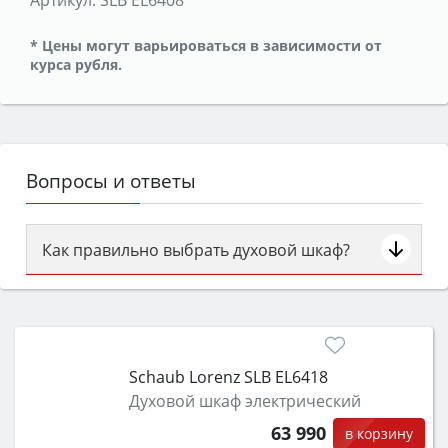
* Цены могут варьироваться в зависимости от
курса рубля.
Вопросы и ответы
Как правильно выбрать духовой шкаф?
Сначала определитесь с типом (газовый или
электрический) и габаритами под вашу нишу,
затем смотрите на объём 50–70 л для семьи,
класс энергопотребления не ниже A и нужные
Schaub Lorenz SLB EL6418
функции (конвекция, гриль, самоочистка,
Духовой шкаф электрический
защита от детей).
63 990
в корзину