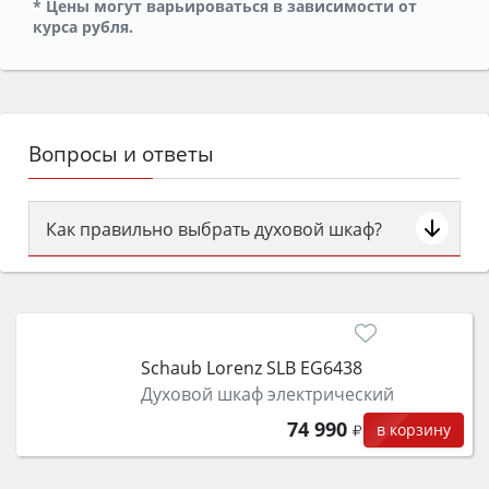
* Цены могут варьироваться в зависимости от
курса рубля.
Вопросы и ответы
Как правильно выбрать духовой шкаф?
Сначала определитесь с типом (газовый или
электрический) и габаритами под вашу нишу,
затем смотрите на объём 50–70 л для семьи,
класс энергопотребления не ниже A и нужные
Schaub Lorenz SLB EG6438
функции (конвекция, гриль, самоочистка,
Духовой шкаф электрический
защита от детей).
74 990
в корзину