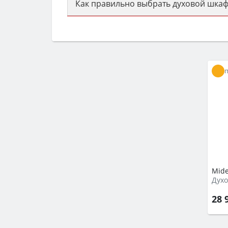
Как правильно выбрать духовой шкаф
Сначала определитесь с типом (газов
семьи, класс энергопотребления не ни
Mid
Духо
28 