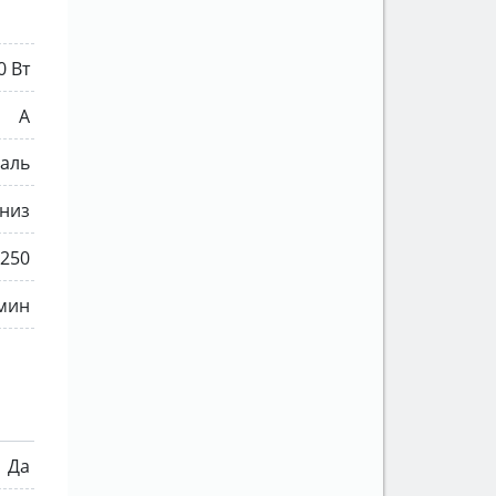
0 Вт
A
аль
низ
250
 мин
Да