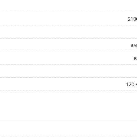
210
эм
в
120