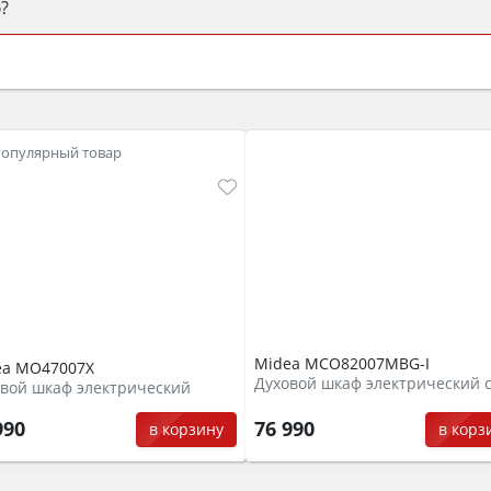
?
ый или электрический) и габаритами под вашу нишу, зат
же A и нужные функции (конвекция, гриль, самоочистка, 
популярный товар
Midea MCO82007MBG-I
ea MO47007X
вой шкаф электрический
76 990
990
в корз
в корзину