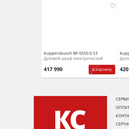
Kuppersbusch BP 6550.0 S3
Kupp
Духовой шкаф электрический
Духо
417 990
420
в корзину
СЕРВ
ОПЛАТ
КОНТ
СЕРТ