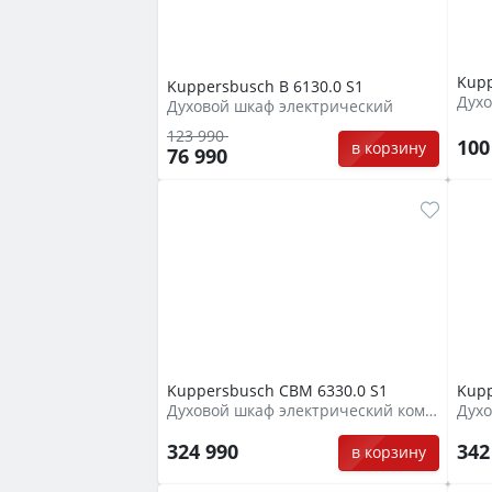
Kupp
Kuppersbusch B 6130.0 S1
Духо
Духовой шкаф электрический
123 990
100
в корзину
76 990
Kuppersbusch CBM 6330.0 S1
Kupp
Духовой шкаф электрический компактный + СВЧ
Духо
324 990
342
в корзину