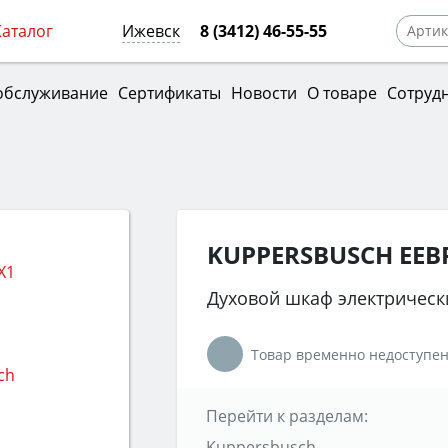
Каталог
Ижевск
8 (3412) 46-55-55
обслуживание
Сертификаты
Новости
О товаре
Сотруд
KUPPERSBUSCH EEBP
Духовой шкаф электрическ
Товар временно недоступен
Перейти к разделам:
Kuppersbusch