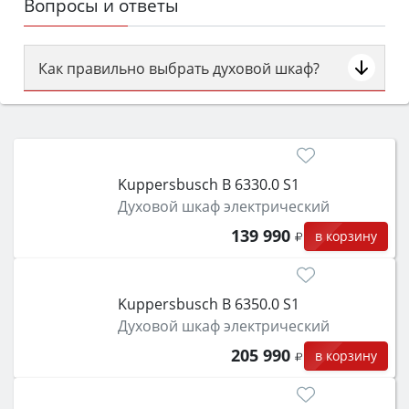
Вопросы и ответы
Как правильно выбрать духовой шкаф?
Сначала определитесь с типом (газовый или
электрический) и габаритами под вашу нишу,
затем смотрите на объём 50–70 л для семьи,
класс энергопотребления не ниже A и нужные
Kuppersbusch B 6330.0 S1
функции (конвекция, гриль, самоочистка,
Духовой шкаф электрический
защита от детей).
139 990
в корзину
Kuppersbusch B 6350.0 S1
Духовой шкаф электрический
205 990
в корзину