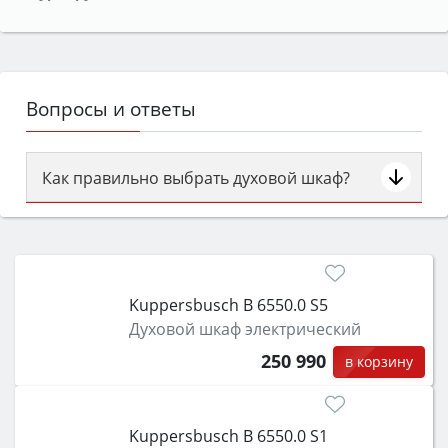
Вопросы и ответы
Как правильно выбрать духовой шкаф?
Сначала определитесь с типом (газовый или
электрический) и габаритами под вашу нишу,
затем смотрите на объём 50–70 л для семьи,
класс энергопотребления не ниже A и нужные
Kuppersbusch B 6550.0 S5
функции (конвекция, гриль, самоочистка,
Духовой шкаф электрический
защита от детей).
250 990
в корзину
Kuppersbusch B 6550.0 S1