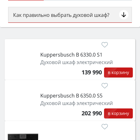
Как правильно выбрать духовой шкаф?
Сначала определитесь с типом (газовый или
электрический) и габаритами под вашу нишу,
затем смотрите на объём 50–70 л для семьи,
класс энергопотребления не ниже A и нужные
Kuppersbusch B 6330.0 S1
функции (конвекция, гриль, самоочистка,
Духовой шкаф электрический
защита от детей).
139 990
в корзину
Kuppersbusch B 6350.0 S5
Духовой шкаф электрический
202 990
в корзину